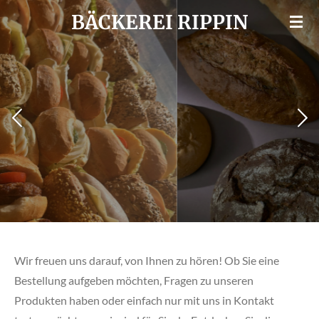
Zum
BÄCKEREI RIPPIN
Hauptinhalt
springen
Wir freuen uns darauf, von Ihnen zu hören! Ob Sie eine
Bestellung aufgeben möchten, Fragen zu unseren
Produkten haben oder einfach nur mit uns in Kontakt